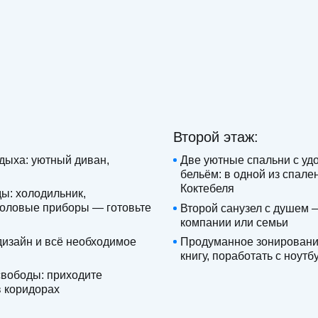
Второй этаж:
тдыха: уютный диван,
Две уютные спальни с уд
бельём: в одной из спале
Коктебеля
ды: холодильник,
столовые приборы — готовьте
Второй санузел с душем 
компании или семьи
изайн и всё необходимое
Продуманное зонирование
книгу, поработать с ноут
свободы: приходите
в коридорах
Дополнитель