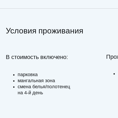
Проживан
В стоимость включено:
Питомц
парковка
сутки.
мангальная зона
000₽
смена белья/полотенец
на 4‑й день