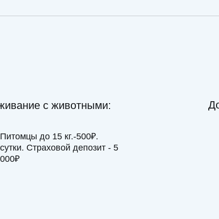
ие с животными:
уборка
ы до 15 кг.-500₽.
прачечна
 Страховой депозит - 5
экскурсии
трансфер
детская к
дополните