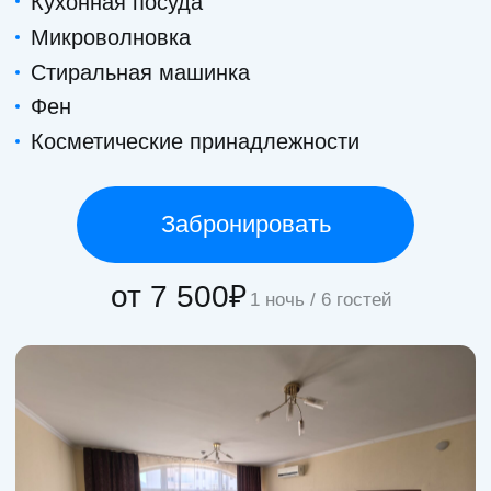
Условия проживания
Заезд: 15:00, выезд: 12:00
В стоимость включено:
парковка
мангальная зона
смена белья/полотенец на 4‑й день
Проживание с животными:
Питомцы до 15 кг.-500 р. сутки